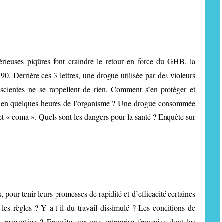
érieuses piqûres font craindre le retour en force du GHB, la
0. Derrière ces 3 lettres, une drogue utilisée par des violeurs
scientes ne se rappellent de rien. Comment s’en protéger et
ait en quelques heures de l’organisme ? Une drogue consommée
fet « coma ». Quels sont les dangers pour la santé ? Enquête sur
 pour tenir leurs promesses de rapidité et d’efficacité certaines
 les règles ? Y a-t-il du travail dissimulé ? Les conditions de
es respectées ? Enquête sur une entreprise française dont les