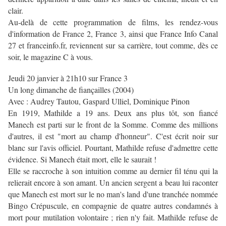
clair.
Au-delà de cette programmation de films, les rendez-vous
d'information de France 2, France 3, ainsi que France Info Canal
27 et franceinfo.fr, reviennent sur sa carrière, tout comme, dès ce
soir, le magazine C à vous.
Jeudi 20 janvier à 21h10 sur France 3
Un long dimanche de fiançailles (2004)
Avec : Audrey Tautou, Gaspard Ulliel, Dominique Pinon
En 1919, Mathilde a 19 ans. Deux ans plus tôt, son fiancé
Manech est parti sur le front de la Somme. Comme des millions
d'autres, il est "mort au champ d'honneur". C'est écrit noir sur
blanc sur l'avis officiel. Pourtant, Mathilde refuse d'admettre cette
évidence. Si Manech était mort, elle le saurait !
Elle se raccroche à son intuition comme au dernier fil ténu qui la
relierait encore à son amant. Un ancien sergent a beau lui raconter
que Manech est mort sur le no man's land d'une tranchée nommée
Bingo Crépuscule, en compagnie de quatre autres condamnés à
mort pour mutilation volontaire ; rien n'y fait. Mathilde refuse de