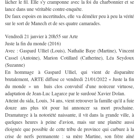
lâcher le fil. Elle s'y cramponne avec la foi du charbonnier et se
lance dans une véritable contre-enquête.
De faux espoirs en incertitudes, elle va démêler peu à peu la vérité
sur le sort de Manech et de ses quatre camarades.
Vendredi 21 janvier à 20h55 sur Arte
Juste la fin du monde (2016)
Avec : Gaspard Ulliel (Louis), Nathalie Baye (Martine), Vincent
Cassel (Antoine), Marion Cotillard (Catherine), Léa Seydoux
(Suzanne)
En hommage à Gaspard Ulliel, qui vient de disparaître
brutalement, ARTE diffuse ce vendredi 21/01/2022 « Juste la fin
du monde » un huis clos convulsif d'une noirceur virtuose,
adaptation de Jean-Luc Lagarce par le surdoué Xavier Dolan.
Atteint du sida, Louis, 34 ans, vient retrouver la famille qu'il a fuie
douze ans plus tôt pour lui annoncer sa mort prochaine.
Dramaturge à la notoriété naissante, il vit dans la grande ville, à
quelques heures à peine d'avion, mais sur une planète aussi
éloignée que possible de cette tribu de province qui carbure à la
crise de nerfs permanente : sa mère Martine, son frère aîné