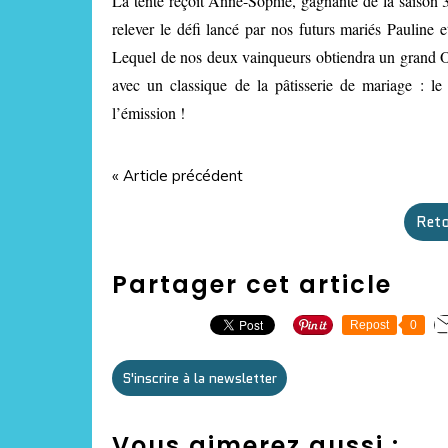
La tente reçoit Anne-Sophie, gagnante de la saison 3,
relever le défi lancé par nos futurs mariés Pauline
Lequel de nos deux vainqueurs obtiendra un grand 
avec un classique de la pâtisserie de mariage : le 
l’émission !
« Article précédent
Reto
Partager cet article
Repost
0
S'inscrire à la newsletter
Vous aimerez aussi :