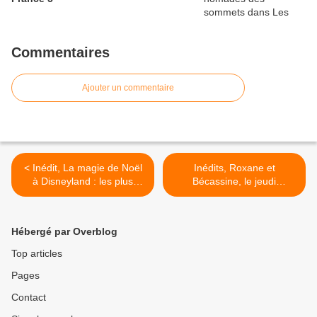
Commentaires
Ajouter un commentaire
< Inédit, La magie de Noël
Inédits, Roxane et
à Disneyland : les plus
Bécassine, le jeudi
grands secrets enfin
23/12/2021 à 21h05 sur
révélés ! Le jeudi
France 3 >
23/12/2021 à 21h15 sur C8
Hébergé par Overblog
Top articles
Pages
Contact