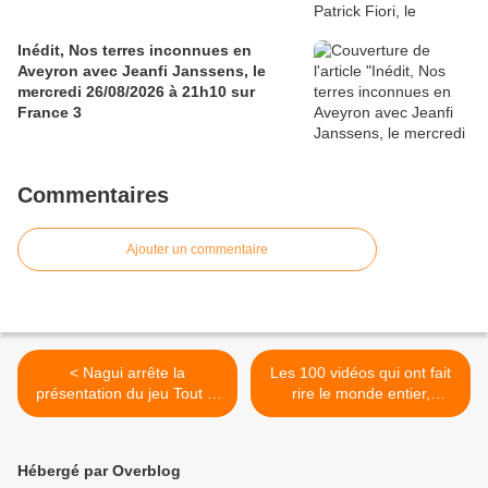
Inédit, Nos terres inconnues en
Aveyron avec Jeanfi Janssens, le
mercredi 26/08/2026 à 21h10 sur
France 3
Commentaires
Ajouter un commentaire
< Nagui arrête la
Les 100 vidéos qui ont fait
présentation du jeu Tout le
rire le monde entier,
monde veut prendre sa
spéciale grosses frayeurs,
place après 15 ans
ce soir à 21h05 sur W9 >
d'antenne !
Hébergé par Overblog