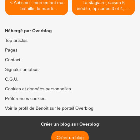
< Autisme : mon enfant ma
La stagiaire, saison 6
bataille, le mardi
inédite, épisodes 3 et 4, ce
30/03/2021 à 20h50 sur
soir à 21h05 sur France 3 >
France 5 dans Le Monde
d’en face
Hébergé par Overblog
Top articles
Pages
Contact
Signaler un abus
C.G.U.
Cookies et données personnelles
Préférences cookies
Voir le profil de Benoît sur le portail Overblog
Créer un blog sur Overblog
Créer un blog