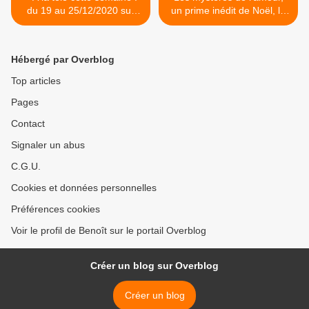
du 19 au 25/12/2020 sur
un prime inédit de Noël, le
TF1, France 2, France 3 et
dimanche 20/12/2020 dès
M6
19h50 sur TMC >
Hébergé par Overblog
Top articles
Pages
Contact
Signaler un abus
C.G.U.
Cookies et données personnelles
Préférences cookies
Voir le profil de Benoît sur le portail Overblog
Créer un blog sur Overblog
Créer un blog