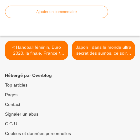
Ajouter un commentaire
< Handball féminin, Euro
Japon : dans le monde ultra
2020, la finale, France /
secret des sumos, ce soir à
Norvège, aujourd’hui à
23h10 dans Enquête
17h50 sur TF1
exclusive sur M6 >
Hébergé par Overblog
Top articles
Pages
Contact
Signaler un abus
C.G.U.
Cookies et données personnelles