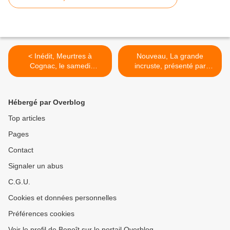
< Inédit, Meurtres à
Nouveau, La grande
Cognac, le samedi
incruste, présenté par
26/12/2020 à 21h05 sur
Camille Combal, le samedi
France 3
26/12/20 à 21h05 sur TF1 >
Hébergé par Overblog
Top articles
Pages
Contact
Signaler un abus
C.G.U.
Cookies et données personnelles
Préférences cookies
Voir le profil de Benoît sur le portail Overblog