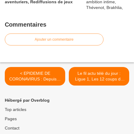
aventuriers, Rediffusions de jeux
Commentaires
Ajouter un commentaire
< EPIDEMIE DE
Le fil actu télé du jour :
CORONAVIRUS : Depuis le
Ligue 1, Les 12 coups de
début du confinement,
midi, Tout le monde veut
chaque français regarde la
rendre sa place, Qui veut
télévision 4h43 par jour
gagner des millions ?, Koh
Hébergé par Overblog
(+36%)
Lanta, Pernaut, Barbier,
Public Sénat, Stade 2 >
Top articles
Pages
Contact