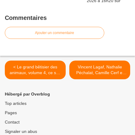
Commentaires
Ajouter un commentaire
< Le grand bêtisier des
Vincent Lagaf, Nathalie
animaux, volume 4, ce soir
Péchalat, Camille Cerf et
à 21h15 sur C8
Laury Thilleman jouent à
Boyard Land, ce soir à
21h05 sur France 2 >
Hébergé par Overblog
Top articles
Pages
Contact
Signaler un abus