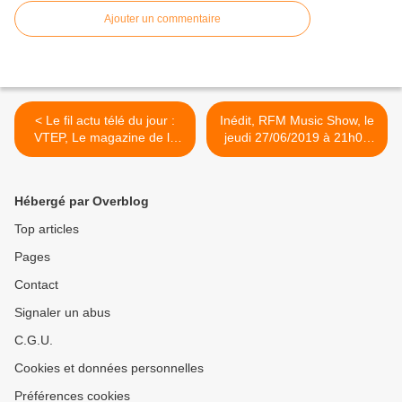
Ajouter un commentaire
< Le fil actu télé du jour :
Inédit, RFM Music Show, le
VTEP, Le magazine de la
jeudi 27/06/2019 à 21h00
santé, Michel Cymès,
sur C8 >
Décès d'Edith Scob,
Audiences
Hébergé par Overblog
Top articles
Pages
Contact
Signaler un abus
C.G.U.
Cookies et données personnelles
Préférences cookies