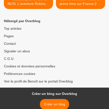
NCIS. L'aventure Robinson
prime time sur France 2 en
fait un flop. Les César au
juin prochain avec
plus bas depuis 2010, le
Delahousse et Lapix >
22/02/19
Hébergé par Overblog
Top articles
Pages
Contact
Signaler un abus
C.G.U.
Cookies et données personnelles
Préférences cookies
Voir le profil de Benoît sur le portail Overblog
Créer un blog sur Overblog
Créer un blog