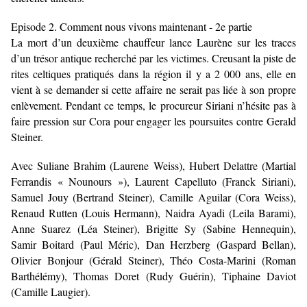
Episode 2. Comment nous vivons maintenant - 2e partie
La mort d’un deuxième chauffeur lance Laurène sur les traces
d’un trésor antique recherché par les victimes. Creusant la piste de
rites celtiques pratiqués dans la région il y a 2 000 ans, elle en
vient à se demander si cette affaire ne serait pas liée à son propre
enlèvement. Pendant ce temps, le procureur Siriani n’hésite pas à
faire pression sur Cora pour engager les poursuites contre Gerald
Steiner.
Avec Suliane Brahim (Laurene Weiss), Hubert Delattre (Martial
Ferrandis « Nounours »), Laurent Capelluto (Franck Siriani),
Samuel Jouy (Bertrand Steiner), Camille Aguilar (Cora Weiss),
Renaud Rutten (Louis Hermann), Naidra Ayadi (Leila Barami),
Anne Suarez (Léa Steiner), Brigitte Sy (Sabine Hennequin),
Samir Boitard (Paul Méric), Dan Herzberg (Gaspard Bellan),
Olivier Bonjour (Gérald Steiner), Théo Costa-Marini (Roman
Barthélémy), Thomas Doret (Rudy Guérin), Tiphaine Daviot
(Camille Laugier).