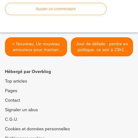
Ajouter un commentaire
< Nouveau, Un nouveau
Jour de défaite : perdre en
amoureux pour maman,
politique, ce soir à 23h10
dès le jeudi 3 mai 2018 à
sur France 3 dans Docs
21h sur C8
Interdits >
Hébergé par Overblog
Top articles
Pages
Contact
Signaler un abus
C.G.U.
Cookies et données personnelles