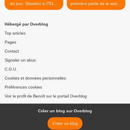
du jour: Situation à iTELE,
première partie de la saison
Midi Sport, Les Guignols,
7 inédite, dès le mardi 25
France Tv, Gad Elmaleh,
octobre 2016 à 20h55 sur
Voitures, The Young Pope,
France 3 >
Hébergé par Overblog
TPMP, Audiences...
Top articles
Pages
Contact
Signaler un abus
C.G.U.
Cookies et données personnelles
Préférences cookies
Voir le profil de Benoît sur le portail Overblog
Créer un blog sur Overblog
Créer un blog