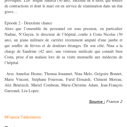
provoquée. Léo soigne Andréa (30 ans), enceinte de si mois, qui souffre
de contractions et dont le mari est en service de réanimation dans un état
grave…
Episode 2 - Deuxième chance
Alors que l’ensemble du personnel est sous pression, en particulier
Nadine, N’Guyen, le directeur de l’hôpital, confie à Costa Nicolas (30
ans), un jeune militaire de carrière récemment amputé d'une jambe et
qui souffre de fièvres et de douleurs étranges. De son côté, Nina a la
charge de Sandrine (42 ans), une visiteuse médicale que connaît bien
Costa, prise d’un malaise lors de sa visite mensuelle aux médecins de
l’hôpital.
Avec Annelise Hesme, Thomas Jouannet, Nina Melo, Grégoire Bonnet,
Marie Vincent, Stéphane Fourreau, Farid Elouardi, Clément Moreau,
Alix Bénézech, Muriel Combeau, Marie-Christine Adam, Jean-François
Garreaud, Léa Lopez.
Source :
France 2
#France Télévisions