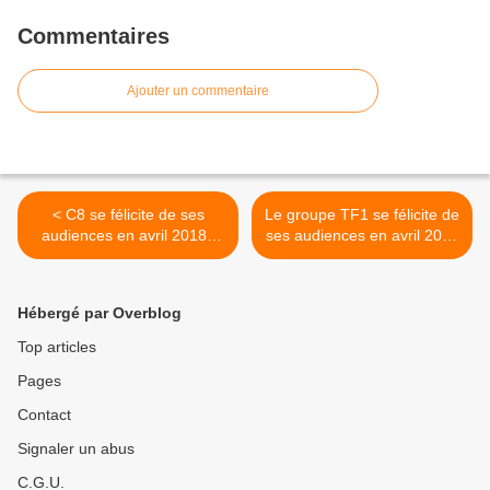
Commentaires
Ajouter un commentaire
< C8 se félicite de ses
Le groupe TF1 se félicite de
audiences en avril 2018 :
ses audiences en avril 2018
3,2% du public
: 29,7% des 25/49 ans et
33,1% des femmes de
moins de 50 ans >
Hébergé par Overblog
Top articles
Pages
Contact
Signaler un abus
C.G.U.