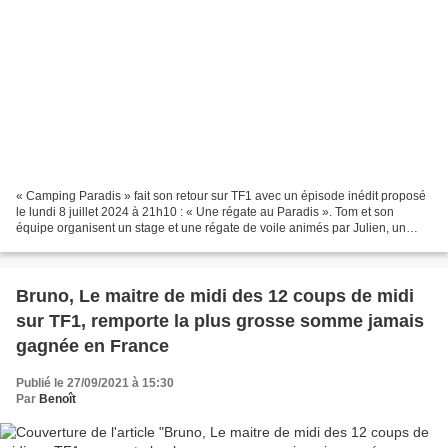
« Camping Paradis » fait son retour sur TF1 avec un épisode inédit proposé
le lundi 8 juillet 2024 à 21h10 : « Une régate au Paradis ». Tom et son
équipe organisent un stage et une régate de voile animés par Julien, un
skipper renommé. Du côté des arrivants,...
Bruno, Le maitre de midi des 12 coups de midi
sur TF1, remporte la plus grosse somme jamais
gagnée en France
Publié le 27/09/2021 à 15:30
Par
Benoît