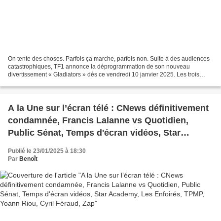
On tente des choses. Parfois ça marche, parfois non. Suite à des audiences
catastrophiques, TF1 annonce la déprogrammation de son nouveau
divertissement « Gladiators » dès ce vendredi 10 janvier 2025. Les trois
derniers épisodes seront relégués en 2e...
A la Une sur l’écran télé : CNews définitivement
condamnée, Francis Lalanne vs Quotidien,
Public Sénat, Temps d'écran vidéos, Star
Academy, Les Enfoirés, TPMP, Yoann Riou, Cyril
Publié le 23/01/2025 à 18:30
Féraud, Zap
Par
Benoît