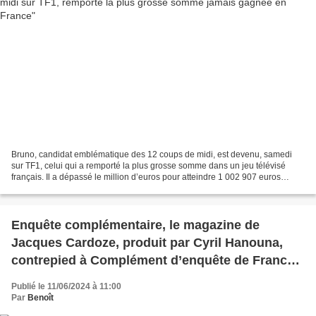
Bruno, candidat emblématique des 12 coups de midi, est devenu, samedi
sur TF1, celui qui a remporté la plus grosse somme dans un jeu télévisé
français. Il a dépassé le million d’euros pour atteindre 1 002 907 euros
(cumul de gains et de cadeaux au 25/09/21)....
Enquête complémentaire, le magazine de
Jacques Cardoze, produit par Cyril Hanouna,
contrepied à Complément d’enquête de France
2, débarque ENFIN sur C8 le mardi 11/06/2024 à
Publié le 11/06/2024 à 11:00
21h20 avec un sujet sur les JO !
Par
Benoît