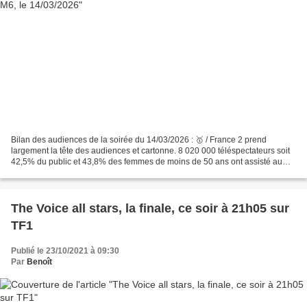
Bilan des audiences de la soirée du 14/03/2026 : 🥇 / France 2 prend
largement la tête des audiences et cartonne. 8 020 000 téléspectateurs soit
42,5% du public et 43,8% des femmes de moins de 50 ans ont assisté au
match de RUGBY du TOURNOI DES SIX NATIONS...
The Voice all stars, la finale, ce soir à 21h05 sur
TF1
Publié le 23/10/2021 à 09:30
Par
Benoît