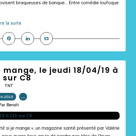
ovisent braqueuses de banque... Entre comédie loufoque
ire la suite
e mange, le jeudi 18/04/19 à
 sur C8
TNT
04.2019
…
Par Benoît
rité si je mange », un magazine santé présenté par Valérie
 nous avons tous envie de perdre nos kilos de l’hiver