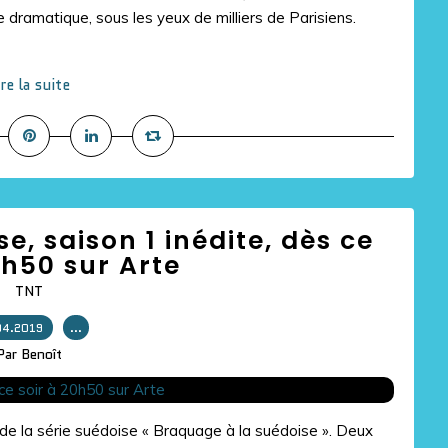
 dramatique, sous les yeux de milliers de Parisiens.
ire la suite
e, saison 1 inédite, dès ce
0h50 sur Arte
TNT
04.2019
…
Par Benoît
e de la série suédoise « Braquage à la suédoise ». Deux