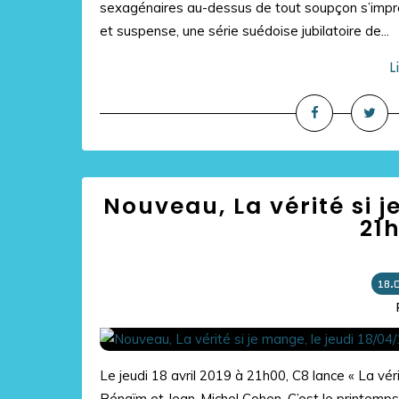
sexagénaires au-dessus de tout soupçon s’impr
et suspense, une série suédoise jubilatoire de...
L
Nouveau, La vérité si j
21h
18.
Le jeudi 18 avril 2019 à 21h00, C8 lance « La vé
Bénaïm et Jean-Michel Cohen. C’est le printemps,