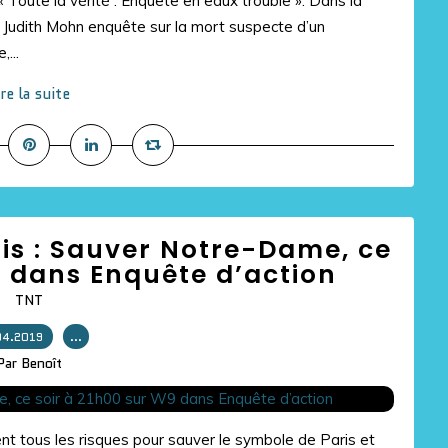
 « Toute la vérité : Enquête en eaux trouble ». Dans la
di, Judith Mohn enquête sur la mort suspecte d’un
...
ire la suite
ris : Sauver Notre-Dame, ce
9 dans Enquête d’action
TNT
04.2019
…
Par Benoît
ent tous les risques pour sauver le symbole de Paris et