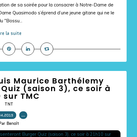
mation de sa soirée pour la consacrer à Notre-Dame de
ame Quasimodo s’éprend d’une jeune gitane qui ne le
 "Bossu...
ire la suite
uis Maurice Barthélemy
Quiz (saison 3), ce soir à
0 sur TMC
TNT
04.2019
…
Par Benoît