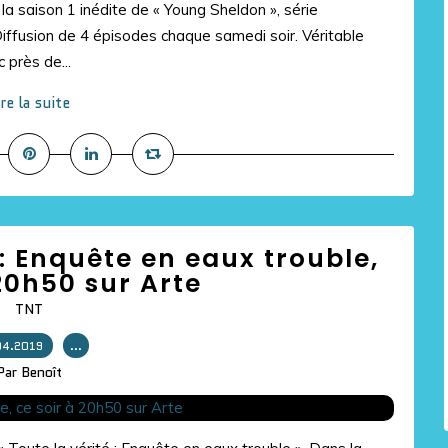
a saison 1 inédite de « Young Sheldon », série
iffusion de 4 épisodes chaque samedi soir. Véritable
 près de...
ire la suite
é : Enquête en eaux trouble,
 20h50 sur Arte
TNT
04.2019
…
Par Benoît