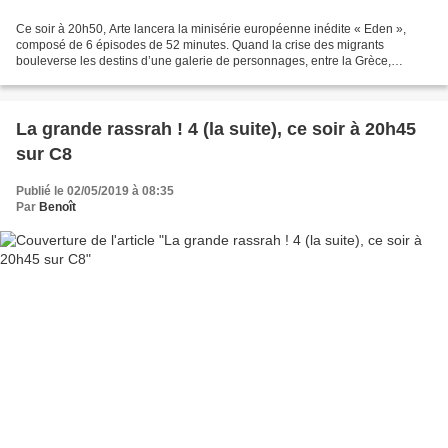
Ce soir à 20h50, Arte lancera la minisérie européenne inédite « Eden »,
composé de 6 épisodes de 52 minutes. Quand la crise des migrants
bouleverse les destins d’une galerie de personnages, entre la Grèce,
l’Allemagne et la France. Réalisé par Dominik...
La grande rassrah ! 4 (la suite), ce soir à 20h45
sur C8
Publié le 02/05/2019 à 08:35
Par
Benoît