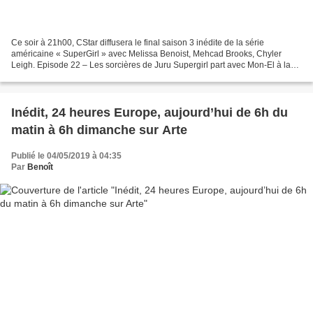
Ce soir à 21h00, CStar diffusera le final saison 3 inédite de la série
américaine « SuperGirl » avec Melissa Benoist, Mehcad Brooks, Chyler
Leigh. Episode 22 – Les sorcières de Juru Supergirl part avec Mon-El à la
recherche de la pierre qui pourrait sauver...
Inédit, 24 heures Europe, aujourd’hui de 6h du
matin à 6h dimanche sur Arte
Publié le 04/05/2019 à 04:35
Par
Benoît