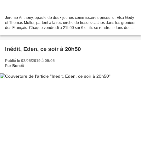
Jérôme Anthony, épaulé de deux jeunes commissaires-priseurs : Elsa Gody
et Thomas Muller, partent à la recherche de trésors cachés dans les greniers
des Français. Chaque vendredi à 21h00 sur 6ter, ils se rendront dans deux
familles et les aideront à vendre...
Inédit, Eden, ce soir à 20h50
Publié le 02/05/2019 à 09:05
Par
Benoît