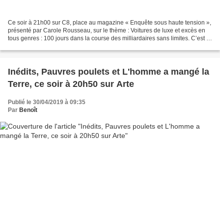
Ce soir à 21h00 sur C8, place au magazine « Enquête sous haute tension »,
présenté par Carole Rousseau, sur le thème : Voitures de luxe et excès en
tous genres : 100 jours dans la course des milliardaires sans limites. C’est la
course la plus spectaculaire...
Inédits, Pauvres poulets et L'homme a mangé la
Terre, ce soir à 20h50 sur Arte
Publié le 30/04/2019 à 09:35
Par
Benoît