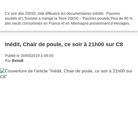
Ce soir dès 20h50, Arte diffusera les documentaires inédits : Pauvres
poulets et L'homme a mangé la Terre 20h50 – Pauvres poulets Plus de 90 %
des oeufs consommés en France et en Allemagne proviennent d’élevages
intensifs. Enquête sur le marché européen...
Inédit, Chair de poule, ce soir à 21h00 sur C8
Publié le 30/04/2019 à 09:05
Par
Benoît