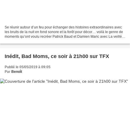
Se réunir autour d’un feu pour échanger des histoires extraordinaires avec
les bruits de la nuit en fond sonore et la forêt pour décor… voilà le genre de
moments qu’ont voulu recréer Patrick Baud et Damien Maric avec La veillée,
dès le lundi 06 mai à...
Inédit, Bad Moms, ce soir à 21h00 sur TFX
Publié le 05/05/2019 à 09:05
Par
Benoît