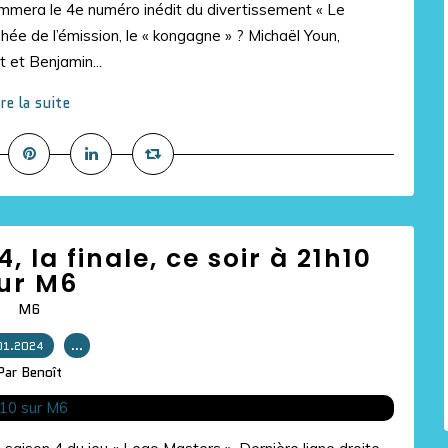
mmera le 4e numéro inédit du divertissement « Le
phée de l’émission, le « kongagne » ? Michaël Youn,
et Benjamin...
ire la suite
, la finale, ce soir à 21h10
ur M6
M6
01.2024
…
Par Benoît