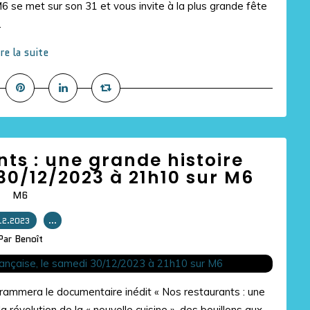
6 se met sur son 31 et vous invite à la plus grande fête
.
ire la suite
nts : une grande histoire
30/12/2023 à 21h10 sur M6
M6
12.2023
…
Par Benoît
mmera le documentaire inédit « Nos restaurants : une
 révolution de la « nouvelle cuisine », des bouillons aux