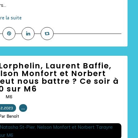
...
ire la suite
Lorphelin, Laurent Baffie,
lson Monfort et Norbert
eut nous battre ? Ce soir à
0 sur M6
M6
12.2023
…
Par Benoît