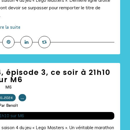
 saison 4 du jeu « Lego Masters ». Dernière ligne droite
vont devoir se surpasser pour remporter le titre de
.
ire la suite
, épisode 3, ce soir à 21h10
ur M6
M6
01.2024
…
Par Benoît
a saison 4 du jeu « Lego Masters ». Un véritable marathon