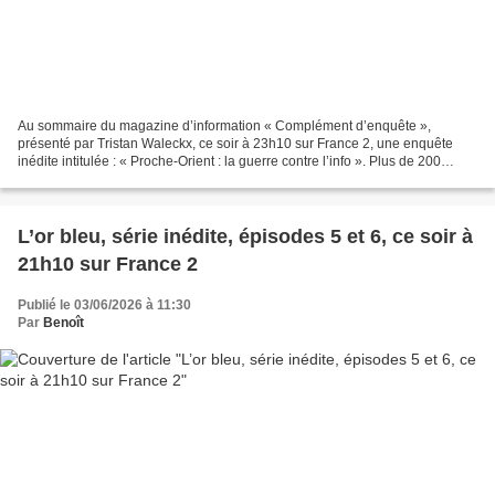
Au sommaire du magazine d’information « Complément d’enquête »,
présenté par Tristan Waleckx, ce soir à 23h10 sur France 2, une enquête
inédite intitulée : « Proche-Orient : la guerre contre l’info ». Plus de 200
journalistes tués dans la bande de Gaza,...
L’or bleu, série inédite, épisodes 5 et 6, ce soir à
21h10 sur France 2
Publié le 03/06/2026 à 11:30
Par
Benoît