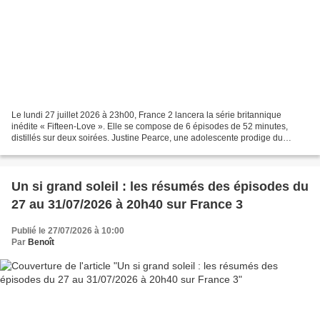
Le lundi 27 juillet 2026 à 23h00, France 2 lancera la série britannique
inédite « Fifteen-Love ». Elle se compose de 6 épisodes de 52 minutes,
distillés sur deux soirées. Justine Pearce, une adolescente prodige du
tennis, subit une tragédie qui met fin...
Un si grand soleil : les résumés des épisodes du
27 au 31/07/2026 à 20h40 sur France 3
Publié le 27/07/2026 à 10:00
Par
Benoît