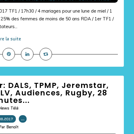
017 TF1 / 17h30 / 4 mariages pour une lune de miel / 1
et 25% des femmes de moins de 50 ans RDA / 1er TF1 /
ateurs...
ire la suite
our: DALS, TPMP, Jeremstar,
BLV, Audiences, Rugby, 28
nutes...
News Télé
08.2017
…
Par Benoît