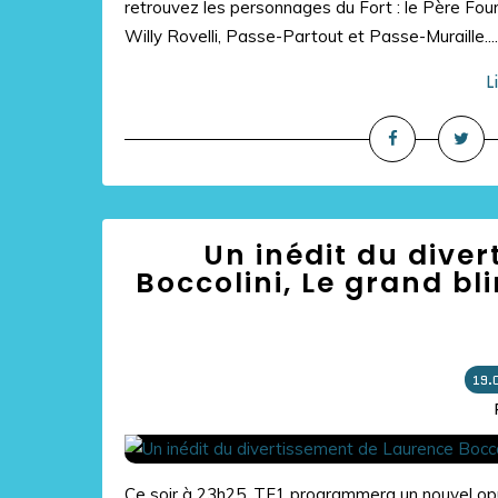
retrouvez les personnages du Fort : le Père Four
Willy Rovelli, Passe-Partout et Passe-Muraille....
L
Un inédit du dive
Boccolini, Le grand bli
19.
Ce soir à 23h25, TF1 programmera un nouvel opus