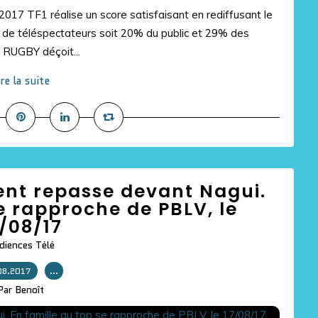
2017 TF1 réalise un score satisfaisant en rediffusant le
 de téléspectateurs soit 20% du public et 29% des
RUGBY déçoit...
ire la suite
nt repasse devant Nagui.
e rapproche de PBLV, le
/08/17
diences Télé
08.2017
…
Par Benoît