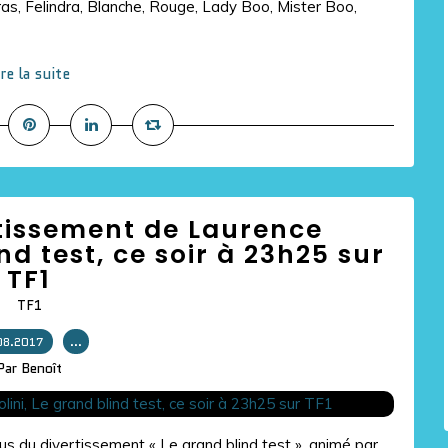
as, Felindra, Blanche, Rouge, Lady Boo, Mister Boo,
ire la suite
rtissement de Laurence
nd test, ce soir à 23h25 sur
TF1
TF1
08.2017
…
Par Benoît
 du divertissement « Le grand blind test », animé par