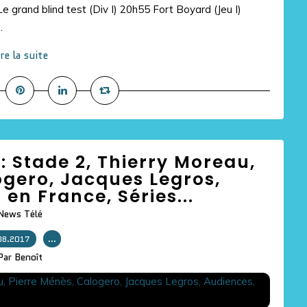
 grand blind test (Div I) 20h55 Fort Boyard (Jeu I)
.
ire la suite
ur: Stade 2, Thierry Moreau,
ogero, Jacques Legros,
 en France, Séries...
News Télé
08.2017
…
Par Benoît