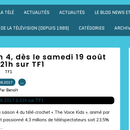
LA TÉLÉ
ACTUALITÉS
ACTUALITÉS
LE BLOG NEWS E
DE LA TÉLÉVISION (DEPUIS 1989)
CATÉGORIES
ARCHI
n 4, dès le samedi 19 août
 21h sur TF1
TF1
08.2017
…
Par Benoît
saison 4 du télé-crochet « The Voice Kids », animé par
it passionné 4,3 millions de téléspectateurs soit 23,5%
..