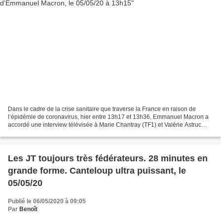
Dans le cadre de la crise sanitaire que traverse la France en raison de
l’épidémie de coronavirus, hier entre 13h17 et 13h36, Emmanuel Macron a
accordé une interview télévisée à Marie Chantray (TF1) et Valérie Astruc
(France 2) depuis une salle de classe...
Les JT toujours très fédérateurs. 28 minutes en
grande forme. Canteloup ultra puissant, le
05/05/20
Publié le 06/05/2020 à 09:05
Par
Benoît