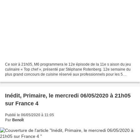
Ce soir à 21h05, M6 programmera le 12e épisode de la 11e s aison du jeu
culinaire « Top chef », présenté par Stéphane Rotenberg. 12e semaine du
plus grand concours de cuisine réservé aux professionnels pour les 5
candidats encore en compétition qui vont...
Inédit, Primaire, le mercredi 06/05/2020 à 21h05
sur France 4
Publié le 06/05/2020 à 11:05
Par
Benoît