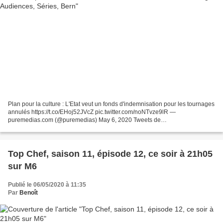
Plan pour la culture : L'Etat veut un fonds d'indemnisation pour les tournages
annulés https://t.co/EHoj52JVcZ pic.twitter.com/noNTvze9lR —
puremedias.com (@puremedias) May 6, 2020 Tweets de
@LaTvCrevelEcran
Top Chef, saison 11, épisode 12, ce soir à 21h05
sur M6
Publié le 06/05/2020 à 11:35
Par
Benoît