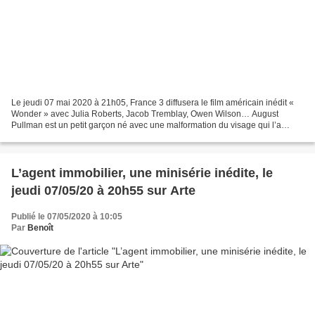
Le jeudi 07 mai 2020 à 21h05, France 3 diffusera le film américain inédit «
Wonder » avec Julia Roberts, Jacob Tremblay, Owen Wilson… August
Pullman est un petit garçon né avec une malformation du visage qui l’a
empêché jusqu’à présent d’aller normalement...
L’agent immobilier, une minisérie inédite, le
jeudi 07/05/20 à 20h55 sur Arte
Publié le 07/05/2020 à 10:05
Par
Benoît