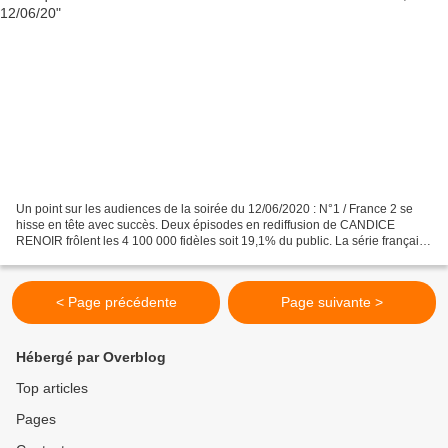
Un point sur les audiences de la soirée du 12/06/2020 : N°1 / France 2 se
hisse en tête avec succès. Deux épisodes en rediffusion de CANDICE
RENOIR frôlent les 4 100 000 fidèles soit 19,1% du public. La série française
est en hausse sur une semaine. N°2...
< Page précédente
Page suivante >
Hébergé par Overblog
Top articles
Pages