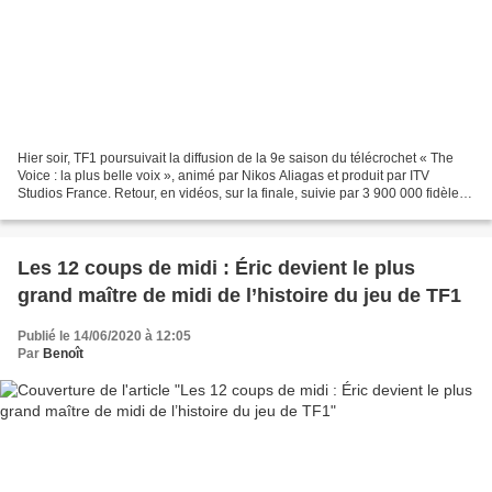
Hier soir, TF1 poursuivait la diffusion de la 9e saison du télécrochet « The
Voice : la plus belle voix », animé par Nikos Aliagas et produit par ITV
Studios France. Retour, en vidéos, sur la finale, suivie par 3 900 000 fidèles.
C’est Abi, de l’équipe...
Les 12 coups de midi : Éric devient le plus
grand maître de midi de l’histoire du jeu de TF1
Publié le 14/06/2020 à 12:05
Par
Benoît