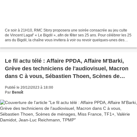
Ce soir à 21H10, RMC Story proposera une soirée consacrée au jeu culte
de Vincent Lagaf’ « Le Bigdil », afin de fêter ses 25 ans. Pour célébrer les 25
ans du Bigdil, la chaîne vous invitera à voir ou revoir quelques-unes des
séquences cultes du programme...
Le fil actu télé : Affaire PPDA, Affaire M'Barki,
Grève des techniciens de l'audiovisuel, Macron
dans C à vous, Sébastien Thoen, Scènes de
ménages, Miss France, TF1+, Valérie Damidot,
Publié le 20/12/2023 à 18:00
Jean-Luc Reichmann, TPMP
Par
Benoît