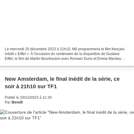
Le mercredi 20 décembre 2023 à 21h10, M6 programmera le film français
inédit « Eiffel ». À l'occasion du centenaire de la disparition de Gustave
Eiffel, le film de Martin Bourboulon avec Romain Duris et Emma Mackey
suivi de deux documentaires. Venant...
New Amsterdam, le final inédit de la série, ce
soir à 21h10 sur TF1
Publié le 20/12/2023 à 11:30
Par
Benoît