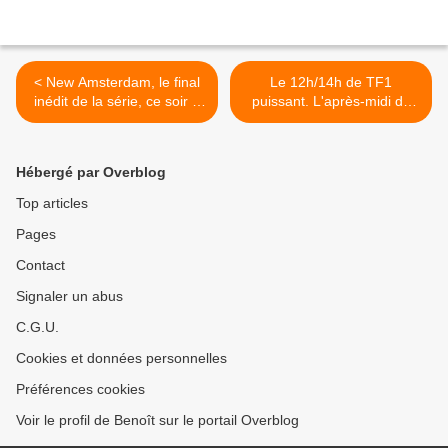
< New Amsterdam, le final
Le 12h/14h de TF1
inédit de la série, ce soir à
puissant. L'après-midi de
21h10 sur TF1
Fr2 en forme. TPMP
domine les talk show, le
19/12/23 >
Hébergé par Overblog
Top articles
Pages
Contact
Signaler un abus
C.G.U.
Cookies et données personnelles
Préférences cookies
Voir le profil de Benoît sur le portail Overblog