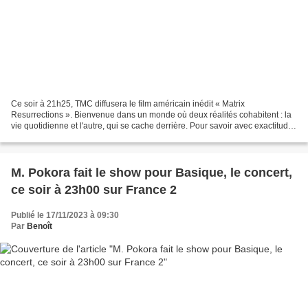
Ce soir à 21h25, TMC diffusera le film américain inédit « Matrix
Resurrections ». Bienvenue dans un monde où deux réalités cohabitent : la
vie quotidienne et l'autre, qui se cache derrière. Pour savoir avec exactitude
si sa réalité propre est une construction...
M. Pokora fait le show pour Basique, le concert,
ce soir à 23h00 sur France 2
Publié le 17/11/2023 à 09:30
Par
Benoît