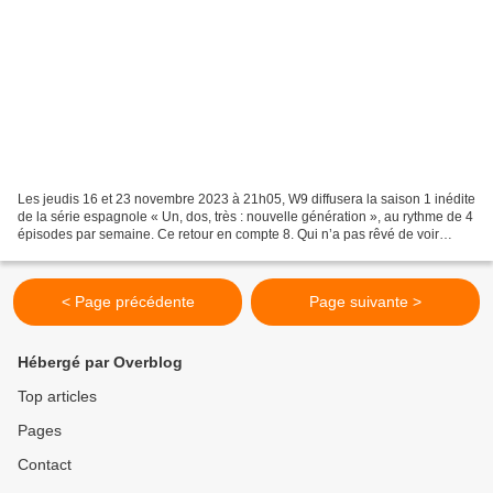
Les jeudis 16 et 23 novembre 2023 à 21h05, W9 diffusera la saison 1 inédite
de la série espagnole « Un, dos, très : nouvelle génération », au rythme de 4
épisodes par semaine. Ce retour en compte 8. Qui n’a pas rêvé de voir
réunis Silvia, Lola et Roberto...
< Page précédente
Page suivante >
Hébergé par Overblog
Top articles
Pages
Contact