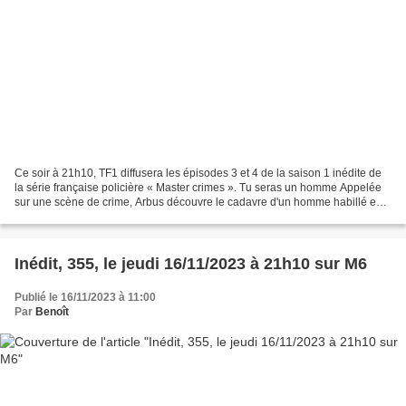
Ce soir à 21h10, TF1 diffusera les épisodes 3 et 4 de la saison 1 inédite de
la série française policière « Master crimes ». Tu seras un homme Appelée
sur une scène de crime, Arbus découvre le cadavre d'un homme habillé en
chippendale avec ballon cœur,...
Inédit, 355, le jeudi 16/11/2023 à 21h10 sur M6
Publié le 16/11/2023 à 11:00
Par
Benoît