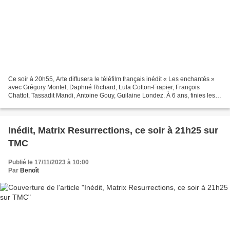
Ce soir à 20h55, Arte diffusera le téléfilm français inédit « Les enchantés »
avec Grégory Montel, Daphné Richard, Lula Cotton-Frapier, François
Chattot, Tassadit Mandi, Antoine Gouy, Guilaine Londez. À 6 ans, finies les
courses éperdues dans la montagne...
Inédit, Matrix Resurrections, ce soir à 21h25 sur
TMC
Publié le 17/11/2023 à 10:00
Par
Benoît