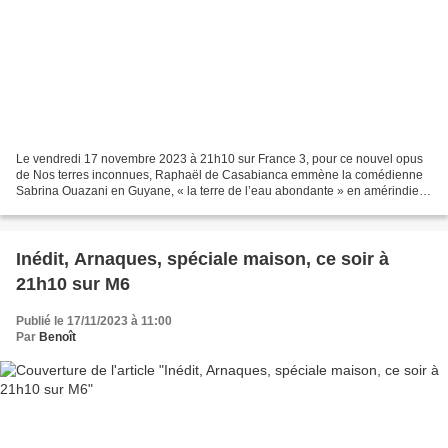
Le vendredi 17 novembre 2023 à 21h10 sur France 3, pour ce nouvel opus
de Nos terres inconnues, Raphaël de Casabianca emmène la comédienne
Sabrina Ouazani en Guyane, « la terre de l’eau abondante » en amérindien.
Pour ce premier voyage dans les Outre-mer,...
Inédit, Arnaques, spéciale maison, ce soir à
21h10 sur M6
Publié le 17/11/2023 à 11:00
Par
Benoît