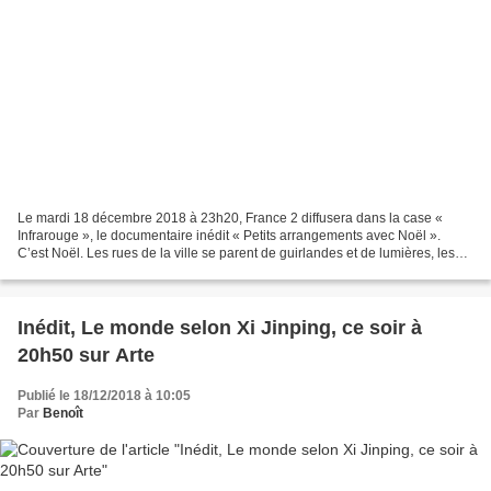
Le mardi 18 décembre 2018 à 23h20, France 2 diffusera dans la case «
Infrarouge », le documentaire inédit « Petits arrangements avec Noël ».
C’est Noël. Les rues de la ville se parent de guirlandes et de lumières, les
vitrines des grands magasins s’embellissent...
Inédit, Le monde selon Xi Jinping, ce soir à
20h50 sur Arte
Publié le 18/12/2018 à 10:05
Par
Benoît