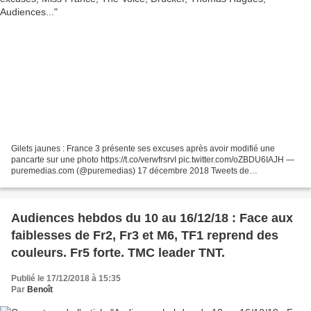
Gilets jaunes : France 3 présente ses excuses après avoir modifié une
pancarte sur une photo https://t.co/verwfrsrvI pic.twitter.com/oZBDU6IAJH —
puremedias.com (@puremedias) 17 décembre 2018 Tweets de
@LaTvCrevelEcran
Audiences hebdos du 10 au 16/12/18 : Face aux
faiblesses de Fr2, Fr3 et M6, TF1 reprend des
couleurs. Fr5 forte. TMC leader TNT.
Publié le 17/12/2018 à 15:35
Par
Benoît