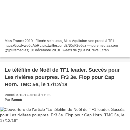
Miss France 2019 : Filmée seins nus, Miss Aquitaine s'en prend à TF1
https://t.co/Ivwu6uAbRL pic.twitter.com/EN0qF2u6gz — puremedias.com
(@puremedias) 18 décembre 2018 Tweets de @LaTvCrevelEcran
Le téléfilm de Noël de TF1 leader. Succès pour
Les rivières pourpres. Fr3 3e. Flop pour Cap
Horn. TMC 5e, le 17/12/18
Publié le 18/12/2018 à 13:35
Par
Benoît