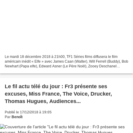
Le mardi 18 décembre 2018 à 21h00, TF1 Séries films diffusera le film
américain inédit « Elfe » avec James Caan (Walter), Will Ferrell (Buddy), Bob
Newhart (Papa elfe), Edward Asner (Le Père Noël), Zooey Deschanel
(Jovie). Le soir de Noël, le petit Buddy...
Le fil actu télé du jour : Fr3 présente ses
excuses, Miss France, The Voice, Drucker,
Thomas Hugues, Audiences...
Publié le 17/12/2018 à 19:05
Par
Benoît