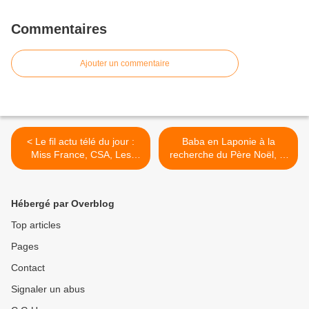
Commentaires
Ajouter un commentaire
< Le fil actu télé du jour :
Baba en Laponie à la
Miss France, CSA, Les
recherche du Père Noël, le
rivières pourpres, Cécile
mercredi 19/12/18 à 21h
Grès, Incroyable talent,
sur C8 >
Elementary
Hébergé par Overblog
Top articles
Pages
Contact
Signaler un abus