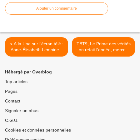
Ajouter un commentaire
< A la Une sur l’écran télé :
TBT9, Le Prime des vérités
Anne-Élisabeth Lemoine à
: on refait l'année, mercredi
Télématin ?, Fr3 arrête A
10/06/2026 à 21h15 sur W9
priori, Salamé, Quotidien,
>
TBT9, Roland Garros,
Hébergé par Overblog
Toussaint
Top articles
Pages
Contact
Signaler un abus
C.G.U.
Cookies et données personnelles
Préférences cookies