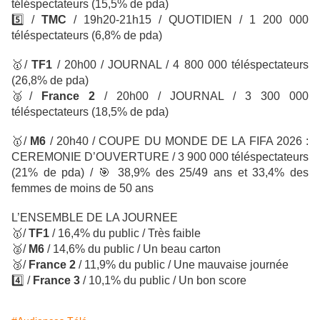
téléspectateurs
(15,5% de pda)
5️⃣ /
TMC
/ 19h20-21h15 / QUOTIDIEN / 1 200 000
téléspectateurs (6,8% de pda)
🥇
/
TF1
/ 20h00 / JOURNAL / 4 800 000 téléspectateurs
(26,8% de pda)
🥈
/
France 2
/
20h00 / JOURNAL / 3 300 000
téléspectateurs
(18,5% de pda)
🥇
/
M6
/ 20h40 / COUPE DU MONDE DE LA FIFA 2026 :
CEREMONIE D’OUVERTURE / 3 900 000 téléspectateurs
(21% de pda) /
🎯
38,9% des 25/49 ans et 33,4% des
femmes de moins de 50 ans
L’ENSEMBLE DE LA JOURNEE
🥇
/
TF1
/ 16,4% du public / Très faible
🥈
/
M6
/ 14,6% du public / Un beau carton
🥉
/
France 2
/ 11,9% du public / Une mauvaise journée
4️⃣
/
France 3
/ 10,1% du public / Un bon score