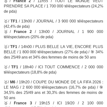
🥈
/
France 2
/ 11h55 / TOUT LE MONDE VEUT
PRENDRE SA PLACE / 1 700 000 téléspectateurs (24,2%
de pda)
🥇
/
TF1
/
13h00 / JOURNAL
/ 3 900 000 téléspectateurs
(42,4% de pda)
🥈
/
France 2
/ 13h00 / JOURNAL
/ 1 900 000
téléspectateurs
(20% de pda)
🥇
/
TF1
/
14h00 / PLUS BELLE LA VIE, ENCORE PLUS
BELLE / 1 800 000 téléspectateurs
(27% de pda) /
🎯
34%
des 25/49 ans et 34% des femmes de moins de 50 ans
🥇
/
TF1
/ 18h40 / ICI TOUT COMMENCE
/ 2 000 000
téléspectateurs
(18,8% de pda)
🥇
/
M6
/ 19h20 / COUPE DU MONDE DE LA FIFA 2026 :
LE MAG / 2 600 000 téléspectateurs
(16,7% de pda) /
🎯
34,5% des 25/49 ans et 30,3% des femmes de moins de
50 ans
🥈
/
France 3
/ 19h15 / ICI 19/20 / 2 100 000