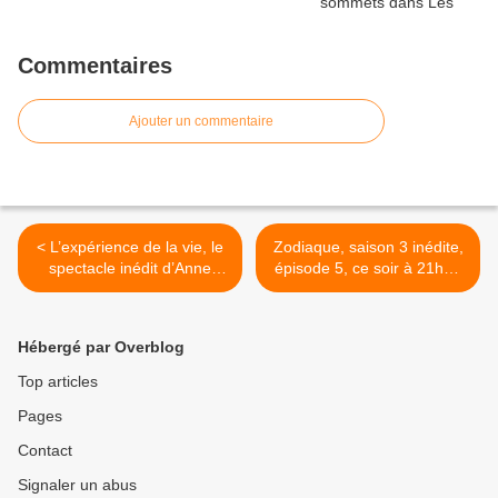
Commentaires
Ajouter un commentaire
< L’expérience de la vie, le
Zodiaque, saison 3 inédite,
spectacle inédit d’Anne
épisode 5, ce soir à 21h00
Roumanoff, le jeudi
sur TF1 >
09/07/2026 à 21h20 sur
TMC
Hébergé par Overblog
Top articles
Pages
Contact
Signaler un abus