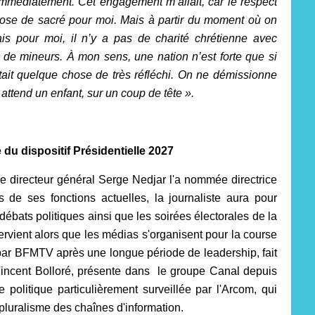
a immédiatement. Cet engagement m’allait, car le respect
ose de sacré pour moi. Mais à partir du moment où on
ais pour moi, il n’y a pas de charité chrétienne avec
de mineurs. À mon sens, une nation n’est forte que si
tait quelque chose de très réfléchi. On ne démissionne
tend un enfant, sur un coup de tête ».
du dispositif Présidentielle 2027
 directeur général Serge Nedjar l'a nommée directrice
s de ses fonctions actuelles, la journaliste aura pour
ébats politiques ainsi que les soirées électorales de la
rvient alors que les médias s'organisent pour la course
ar BFMTV après une longue période de leadership, fait
incent Bolloré, présente dans le groupe Canal depuis
 politique particulièrement surveillée par l'Arcom, qui
e pluralisme des chaînes d'information.