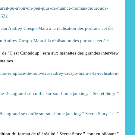
e-aurait-pu-avoir-un-peu-plus-de-nuance-thomas-thouroude-
0622
Audrey Crespo-Mara à la réalisation des portraits cet été
ce de "C'est Canteloup" sera aux manettes des grandes interview
emaines.
ino-remplace-de-nouveau-audrey-crespo-mara-a-la-realisation-
Beaugrand se confie sur son home jacking, " Secret Story " et "
tion du format de téléréalité " Secret Story ", tout en pilotant "