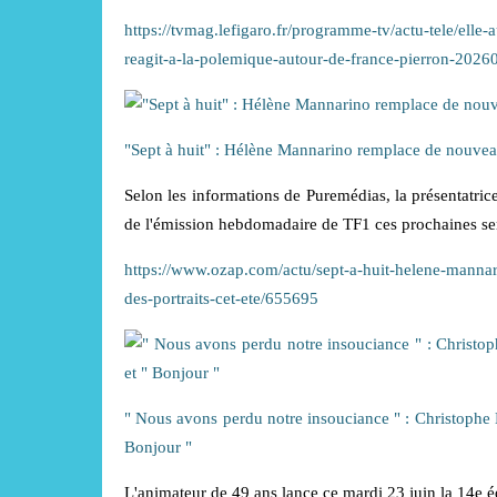
https://tvmag.lefigaro.fr/programme-tv/actu-tele/ell
reagit-a-la-polemique-autour-de-france-pierron-2026
"Sept à huit" : Hélène Mannarino remplace de nouveau 
Selon les informations de Puremédias, la présentatri
de l'émission hebdomadaire de TF1 ces prochaines s
https://www.ozap.com/actu/sept-a-huit-helene-mannar
des-portraits-cet-ete/655695
" Nous avons perdu notre insouciance " : Christophe 
Bonjour "
L'animateur de 49 ans lance ce mardi 23 juin la 14e édi