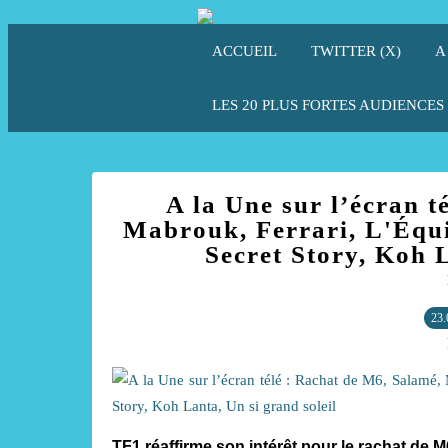
ACCUEIL
TWITTER (X)
A
LES 20 PLUS FORTES AUDIENCES 
A la Une sur l’écran t
Mabrouk, Ferrari, L'Équi
Secret Story, Koh L
23.
TF1 réaffirme son intérêt pour le rachat de M