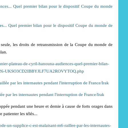
s... Quel premier bilan pour le dispositif Coupe du monde de
t, seule, les droits de retransmission de la Coupe du monde de
ilan.
meunier-plateau-de-cyril-hanouna-audiences-quel-premier-bilan-
-06-2026-UKSO3CD2IBBYJLF7UA2ROVYTOQ.php
ée par les internautes pendant l'interruption de France/Irak
oppée pendant une heure et demie à cause de forts orages dans
patienter les télés...
ode-un-supplice-c-est-malaisant-m6-raillee-par-les-internautes-