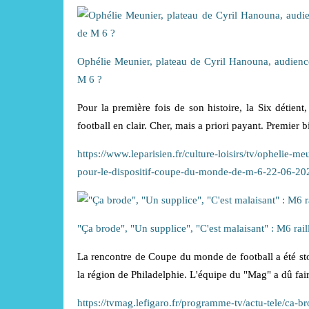
Ophélie Meunier, plateau de Cyril Hanouna, audience
M 6 ?
Pour la première fois de son histoire, la Six détien
football en clair. Cher, mais a priori payant. Premier b
https://www.leparisien.fr/culture-loisirs/tv/ophelie-
pour-le-dispositif-coupe-du-monde-de-m-6-22
"Ça brode", "Un supplice", "C'est malaisant" : M6 raill
La rencontre de Coupe du monde de football a été st
la région de Philadelphie. L'équipe du "Mag" a dû faire 
https://tvmag.lefigaro.fr/programme-tv/actu-tele/ca-br