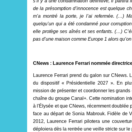
s’il y a une condamnation définitive, il partir
de la présomption d’innocence est quelque ch
m’a montré la porte, je l’ai refermée. (…) M
quelqu’un qui a été condamné pour corruption 
elle protège ses aînés et ses enfants. (…) C’é
pas d’une maison comme Europe 1 alors qu’on at
CNews : Laurence Ferrari nommée directrice 
Laurence Ferrari prend du galon sur CNews. Le
du dispositif « Présidentielle 2027 ». En plu
mission de présenter et coordonner les grands d
chaîne du groupe Canal+. Cette nomination inte
à l'Élysée et que CNews, récemment doublée p
face au départ de Sonia Mabrouk. Fidèle de V
2012, Laurence Ferrari pilotera une couverture
déploiera dès la rentrée une veille stricte sur l