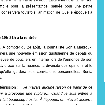
t être à l'antenne le 24 août, juste avant d'entamer son
ifficile pour la présentatrice, saluée pour une petite
conservera toutefois l'animation de Quelle époque ! à
19h-21h à la rentrée
 À compter du 24 août, la journaliste Sonia Mabrouk,
mera une nouvelle émission quotidienne de débats du
evée de boucliers en interne lors de l'annonce de son
style axé sur la nuance, la diversité des opinions et le
 qu'elle gardera ses convictions personnelles, Sonia
s.
 démission : «
Je n’avais aucune raison de partir de ce
ndini a provoqué une rupture… Quand je suis entrée à
t fait beaucoup hésiter. À l’époque, on m’avait assuré :