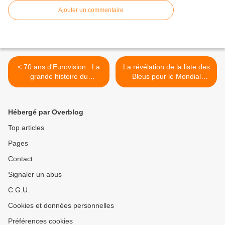
Ajouter un commentaire
< 70 ans d'Eurovision : La
La révélation de la liste des
grande histoire du
Bleus pour le Mondial
concours, le vendredi
booste le 20H de TF1.
15/05/2026 à 21h10 sur
TBT9 leader des talk, le
France 3
14/05/2026 >
Hébergé par Overblog
Top articles
Pages
Contact
Signaler un abus
C.G.U.
Cookies et données personnelles
Préférences cookies