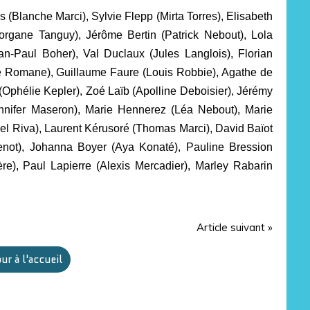
 (Blanche Marci), Sylvie Flepp (Mirta Torres), Elisabeth
rgane Tanguy), Jérôme Bertin (Patrick Nebout), Lola
n-Paul Boher), Val Duclaux (Jules Langlois), Florian
é Romane), Guillaume Faure (Louis Robbie), Agathe de
Ophélie Kepler), Zoé Laïb (Apolline Deboisier), Jérémy
nnifer Maseron), Marie Hennerez (Léa Nebout), Marie
l Riva), Laurent Kérusoré (Thomas Marci), David Baïot
not), Johanna Boyer (Aya Konaté), Pauline Bression
e), Paul Lapierre (Alexis Mercadier), Marley Rabarin
Article suivant »
ur à l'accueil