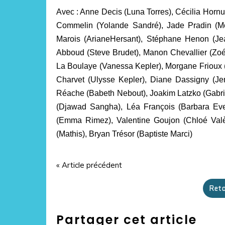
Avec : Anne Decis (Luna Torres), Cécilia Hornus
Commelin (Yolande Sandré), Jade Pradin (Mo
Marois (ArianeHersant), Stéphane Henon (Jea
Abboud (Steve Brudet), Manon Chevallier (Zo
La Boulaye (Vanessa Kepler), Morgane Frioux (
Charvet (Ulysse Kepler), Diane Dassigny (Je
Réache (Babeth Nebout), Joakim Latzko (Gabrie
(Djawad Sangha), Léa François (Barbara Eve
(Emma Rimez), Valentine Goujon (Chloé Valèr
(Mathis), Bryan Trésor (Baptiste Marci)
« Article précédent
Reto
Partager cet article