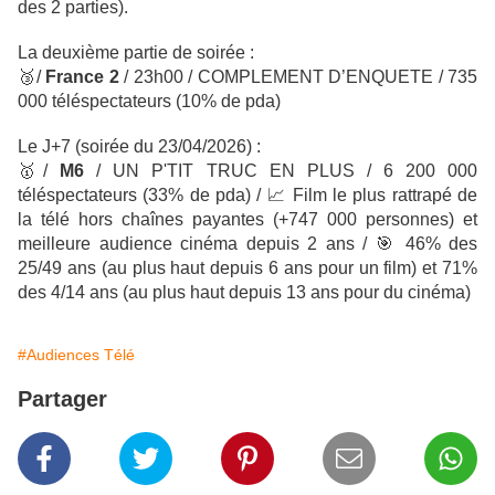
des 2 parties).
La deuxième partie de soirée :
🥉
/
France 2
/ 23h00 / COMPLEMENT D’ENQUETE / 735
000 téléspectateurs (10% de pda)
Le J+7 (soirée du 23/04/2026) :
🥇
/
M6
/
UN P'TIT TRUC EN PLUS
/ 6 200 000
téléspectateurs (33% de pda) /
📈
Film le plus rattrap
é
de
la télé hors cha
î
nes payantes (+747 000 personnes) et
meilleure audience cinéma depuis 2 ans
/
🎯
46% des
25/49 ans (au plus haut depuis 6 ans pour un film) et 71%
des 4/14 ans (au plus haut depuis 13 ans pour du cinéma)
#Audiences Télé
Partager