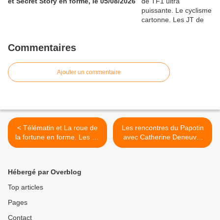
et Secret Story en forme, le 05/08/2026
Commentaires
Ajouter un commentaire
< Télématin et La roue de
Les rencontres du Papotin
la fortune en forme. Les JT
avec Catherine Deneuve,
de TF1 forts. TBT9 ne
ce soir à 20h30 sur France
profite pas de l'absence de
2 >
ses concurrents, le
Hébergé par Overblog
30/04/2026
Top articles
Pages
Contact