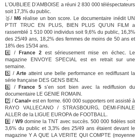
L'OUBLIEE D'AMBOISE a réuni 2 830 000 téléspectateurs
soit 17,3% du public.
🥉
/
M6
réalise un bon score. Le documentaire inédit UN
P'TIT TRUC EN PLUS, BIEN PLUS QU'UN FILM a
rassemblé 1 510 000 individus soit 9,6% du public, 16,3%
des 25/49 ans, 18,2% des femmes de moins de 50 ans et
18% des 15/34 ans.
4️⃣
/
France 2
est sérieusement mise en échec. Le
magazine ENVOYE SPECIAL est en retrait sur une
semaine.
5️⃣
/
Arte
atteint une belle performance en rediffusant la
série française DES GENS BIEN.
6️⃣ /
France 5
s’en sort bien avec la rediffusion du
documentaire LE GENIE ROMAIN.
7️⃣ /
Canal+
est en forme.
600 000 supporters ont assisté à
RAYO VALLECANO / STRASBOURG, DEMI-FINALE
ALLER de la LIGUE EUROPA de FOOTBALL.
8️⃣ /
W9
domine la TNT avec succès. 500 000 fidèles soit
3,6% du public et 3,3% des 25/49 ans étaient devant le
magazine Y A QUE LA VERITE QUI COMPTE (moyenne