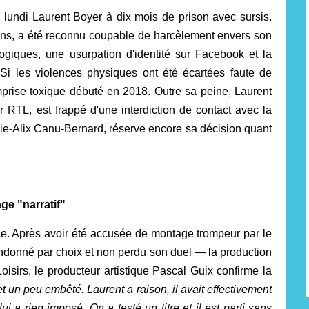
 lundi Laurent Boyer à dix mois de prison avec sursis.
ans, a été reconnu coupable de harcèlement envers son
giques, une usurpation d'identité sur Facebook et la
Si les violences physiques ont été écartées faute de
mprise toxique débuté en 2018. Outre sa peine, Laurent
 RTL, est frappé d'une interdiction de contact avec la
ie-Alix Canu-Bernard, réserve encore sa décision quant
ge "narratif"
e. Après avoir été accusée de montage trompeur par le
andonné par choix et non perdu son duel — la production
 Loisirs, le producteur artistique Pascal Guix confirme la
 et un peu embêté. Laurent a raison, il avait effectivement
i a rien imposé. On a testé un titre et il est parti sans