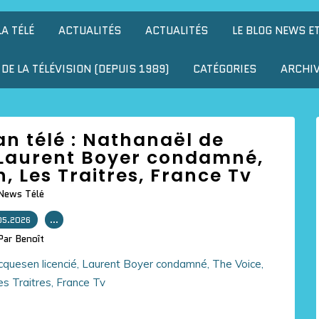
LA TÉLÉ
ACTUALITÉS
ACTUALITÉS
LE BLOG NEWS E
DE LA TÉLÉVISION (DEPUIS 1989)
CATÉGORIES
ARCHI
ran télé : Nathanaël de
 Laurent Boyer condamné,
n, Les Traitres, France Tv
News Télé
05.2026
…
Par Benoît