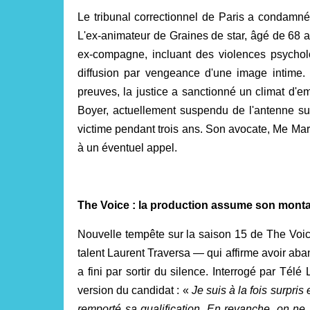
Le tribunal correctionnel de Paris a condamné
L'ex-animateur de Graines de star, âgé de 68 
ex-compagne, incluant des violences psycholo
diffusion par vengeance d'une image intime. 
preuves, la justice a sanctionné un climat d'e
Boyer, actuellement suspendu de l'antenne sur
victime pendant trois ans. Son avocate, Me Mar
à un éventuel appel.
The Voice : la production assume son monta
Nouvelle tempête sur la saison 15 de The Voic
talent Laurent Traversa — qui affirme avoir ab
a fini par sortir du silence. Interrogé par Télé
version du candidat : «
Je suis à la fois surpris
remporté sa qualification. En revanche, on ne lu