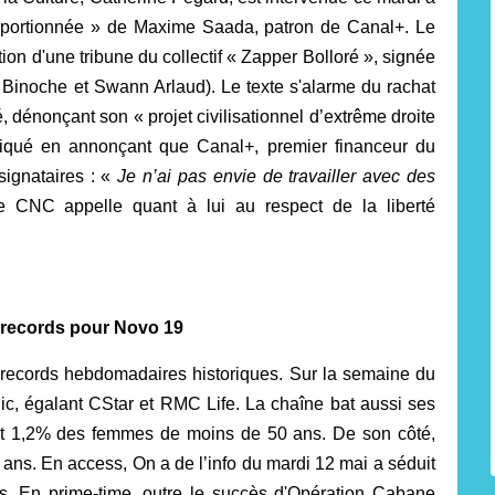
proportionnée » de Maxime Saada, patron de Canal+. Le
tion d'une tribune du collectif « Zapper Bolloré », signée
 Binoche et Swann Arlaud). Le texte s'alarme du rachat
dénonçant son « projet civilisationnel d’extrême droite
liqué en annonçant que Canal+, premier financeur du
 signataires : «
Je n’ai pas envie de travailler avec des
 CNC appelle quant à lui au respect de la liberté
 records pour Novo 19
 records hebdomadaires historiques. Sur la semaine du
ic, égalant CStar et RMC Life. La chaîne bat aussi ses
et 1,2% des femmes de moins de 50 ans. De son côté,
ans. En access, On a de l’info du mardi 12 mai a séduit
es. En prime-time, outre le succès d'Opération Cabane