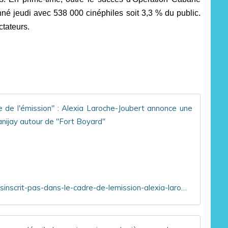
onné jeudi avec 538 000 cinéphiles soit 3,3 % du public.
tateurs.
"Un pr
L
e
c
é
l
è
https://www.ozap.com/actu/un-projet-qui-ne-sinscrit-pas-dans-le-cadre-de-lemission-alexia-laroche-joubert-annonce-une-collaboration-entre-le-streamer-domingo-et-banijay-autour-de-fort-boyard/655145
b
r
e
c