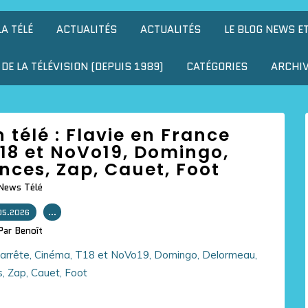
LA TÉLÉ
ACTUALITÉS
ACTUALITÉS
LE BLOG NEWS E
DE LA TÉLÉVISION (DEPUIS 1989)
CATÉGORIES
ARCHI
n télé : Flavie en France
T18 et NoVo19, Domingo,
ces, Zap, Cauet, Foot
News Télé
05.2026
…
Par Benoît