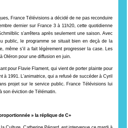
ues, France Télévisions a décidé de ne pas reconduire
embre dernier sur France 3 à 11h20, cette quotidienne
Schmilblic s'arrêtera après seulement une saison. Avec
 public, le programme se situait bien en deçà de la
, même s’il a fait légèrement progresser la case. Les
 Oléron pour une diffusion en juin.
ant pour Flavie Flament, qui vient de porter plainte pour
nt à 1991. L'animatrice, qui a refusé de succéder à Cyril
s projet sur le service public. France Télévisions lui
 à son éviction de Télématin.
sproportionnée » la réplique de C+
la Culture, Catherine Pégard, est intervenue ce mardi à