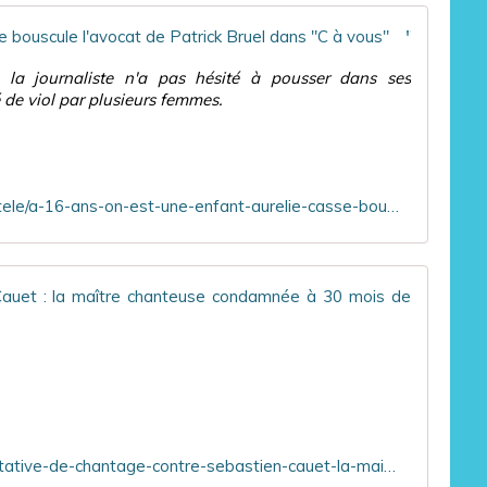
s
l
"À 16 ans, on est une enfant" : Aurélie Casse bouscule l'avocat de Patrick Bruel dans "C à vous"
o
l
n
e
 la journaliste n'a pas hésité à pousser dans ses
l
s
de viol par plusieurs femmes.
i
u
v
r
r
u
e
n
,
e
https://tvmag.lefigaro.fr/programme-tv/actu-tele/a-16-ans-on-est-une-enfant-aurelie-casse-bouscule-l-avocat-de-patrick-bruel-dans-c-a-vous-20260518
l
a
e
d
c
a
h
p
Tentat
r
t
o
a
L
n
t
a
i
i
f
q
o
e
u
n
m
e
d
m
u
u
https://www.leparisien.fr/culture-loisirs/tv/tentative-de-chantage-contre-sebastien-cauet-la-maitre-chanteuse-condamnee-a-30-mois-de-prison-en-appel-19-05-2026-LLBXN6O3SVGLFKAWMHS6AACW3I.php
e
r
p