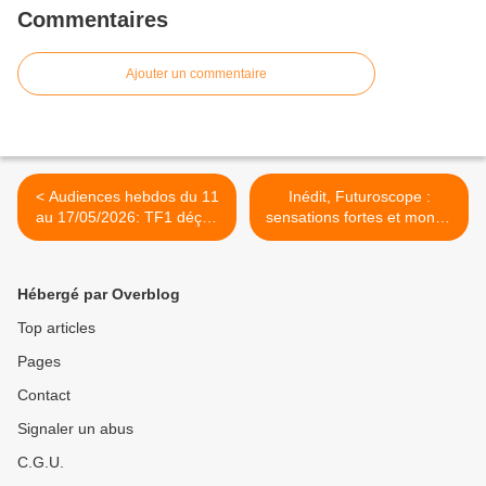
Commentaires
Ajouter un commentaire
< Audiences hebdos du 11
Inédit, Futuroscope :
au 17/05/2026: TF1 déçoit
sensations fortes et monde
fortement. Fr2 remonte. Fr3
aquatique, les défis du
et M6 baissent quand Fr5,
nouveau parc, ce soir à
Arte et W9 progressent.
21h25 sur TMC >
Hébergé par Overblog
Top articles
Pages
Contact
Signaler un abus
C.G.U.