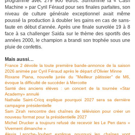
programme avec 279 900 euros. Surnommé la « Cash
Machine » par Cyril Féraud pour ses finales parfaites, son
niveau de culture générale exceptionnel avait même
poussé la production à doubler les gains en cas de sans-
faute en début d'année. Après une finale survolée 19 à 8
face à sa challenger Saïda sur le thème des sportifs des
années 2000, le champion a brandi son trophée sous une
pluie de confettis.
Mais aussi…
France 2 dévoile la toute première bande-annonce de la saison
2026 animée par Cyril Féraud après le départ d'Olivier Minne
Roxane Piana, nouvelle jurée du "Meilleur pâtissier" de M6,
évoque la difficulté de succéder à Mercotte
Santé des anciens élèves : un concert de la tournée «Star
Academy» annulé
Nathalie Saint-Cricq explique pourquoi 2027 sera sa dernière
campagne présidentielle
Sam Zirah rencontre des chaînes de télévision pour créer un
nouveau format pour la présidentielle 2027
Michel Drucker a toujours refusé de recevoir les Le Pen dans «
Vivement dimanche »
Alexia Laroche-Joubert explique pourquoi les chaînes vont