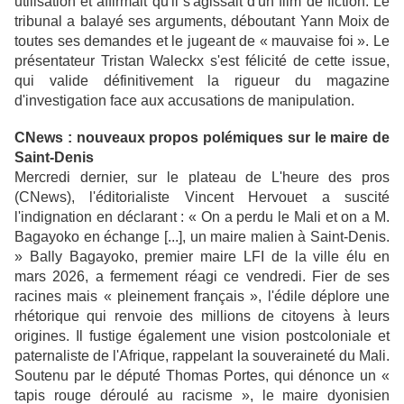
utilisation et affirmait qu'il s'agissait d'un film de fiction. Le
tribunal a balayé ses arguments, déboutant Yann Moix de
toutes ses demandes et le jugeant de « mauvaise foi ». Le
présentateur Tristan Waleckx s'est félicité de cette issue,
qui valide définitivement la rigueur du magazine
d'investigation face aux accusations de manipulation.
CNews : nouveaux propos polémiques sur le maire de
Saint-Denis
Mercredi dernier, sur le plateau de L'heure des pros
(CNews), l'éditorialiste Vincent Hervouet a suscité
l'indignation en déclarant : « On a perdu le Mali et on a M.
Bagayoko en échange [...], un maire malien à Saint-Denis.
» Bally Bagayoko, premier maire LFI de la ville élu en
mars 2026, a fermement réagi ce vendredi. Fier de ses
racines mais « pleinement français », l'édile déplore une
rhétorique qui renvoie des millions de citoyens à leurs
origines. Il fustige également une vision postcoloniale et
paternaliste de l'Afrique, rappelant la souveraineté du Mali.
Soutenu par le député Thomas Portes, qui dénonce un «
tapis rouge déroulé au racisme », le maire dyonisien