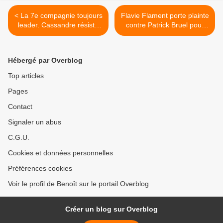
< La 7e compagnie toujours
Flavie Flament porte plainte
leader. Cassandre résiste
contre Patrick Bruel pour
très bien. Hausse pour Les
viol >
traitres. Flop pour le doc
sur Roland Garros, le
Hébergé par Overblog
14/05/2026
Top articles
Pages
Contact
Signaler un abus
C.G.U.
Cookies et données personnelles
Préférences cookies
Voir le profil de Benoît sur le portail Overblog
Créer un blog sur Overblog