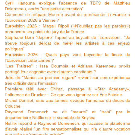
Cyril Hanouna explique l'absence de TBT9 de Matthieu
Delormeau, après "une petite altercation"
Comment se prépare Monroe avant de représenter la France à
l’Eurovision 2026 à Vienne ?
Eurovision 2026 : Magali Ripoll («N’oubliez pas les paroles»)
annoncera les points du jury de la France
Stéphane Bern "déplore" l'appel au boycott de l'Eurovision : "Je
trouve toujours délicat de mêler les artistes à ces enjeux
politiques"
Eurovision 2026 : Quels pays vont boycotter la finale de
l'Eurovision cette année ?
"Les Traîtres" : Issa Doumbia et Adriana Karembeu ont-ils
partagé leur cagnotte avec d'autres candidats ?
Julie de "Mariés au premier regard" revient sur son expérience
très difficile dans l’émission
Première télé avec Chirac, passage à «Star Academy»,
l’influence de Drucker... Ce que vous ignoriez sur Éric Antoine
Michel Denisot, ému aux larmes, évoque l’annonce du décès de
Coluche
Raymond Domenech se dit "meurtri" et "trahi" par le
documentaire Netflix sur le scandale de Knysna
Netflix répond à Raymond Domenech, qui accuse la plateforme
d'avoir réalisé "un film sensationnaliste qui n'a d'autre vocation
que celle de 'remuer la m*rde'"