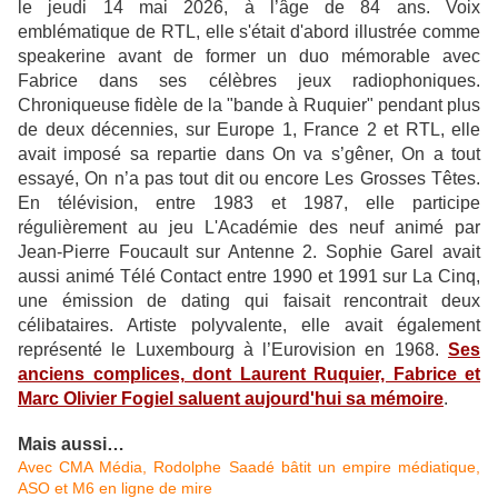
le jeudi 14 mai 2026, à l’âge de 84 ans. Voix
emblématique de RTL, elle s'était d'abord illustrée comme
speakerine avant de former un duo mémorable avec
Fabrice dans ses célèbres jeux radiophoniques.
Chroniqueuse fidèle de la "bande à Ruquier" pendant plus
de deux décennies, sur Europe 1, France 2 et RTL, elle
avait imposé sa repartie dans On va s’gêner, On a tout
essayé, On n’a pas tout dit ou encore Les Grosses Têtes.
En télévision, entre 1983 et 1987, elle participe
régulièrement au jeu L'Académie des neuf animé par
Jean-Pierre Foucault sur Antenne 2. Sophie Garel avait
aussi animé Télé Contact entre 1990 et 1991 sur La Cinq,
une émission de dating qui faisait rencontrait deux
célibataires. Artiste polyvalente, elle avait également
représenté le Luxembourg à l’Eurovision en 1968.
Ses
anciens complices, dont Laurent Ruquier, Fabrice et
Marc Olivier Fogiel saluent aujourd'hui sa mémoire
.
Mais aussi…
Avec CMA Média, Rodolphe Saadé bâtit un empire médiatique,
ASO et M6 en ligne de mire