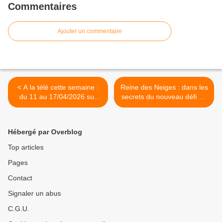
Commentaires
Ajouter un commentaire
< A la télé cette semaine :
Reine des Neiges : dans les
du 11 au 17/04/2026 sur
secrets du nouveau défi de
TF1, France 2, France 3 et
Disneyland Paris, ce soir à
M6
21h10 sur M6 dans Zone
Interdite >
Hébergé par Overblog
Top articles
Pages
Contact
Signaler un abus
C.G.U.