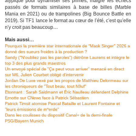
atypique pour dynamiser ses primes, malgré les échecs
passés de formats similaires à base de billes (Marble
Mania en 2021) ou de trampolines (Big Bounce Battle en
2019). Si TF1 lance le format au cœur de l'été, c'est qu'elle
n'y croit pas beaucoup…
Mais aussi…
Pourquoi la première star internationale de “Mask Singer” 2026 a
donné des sueurs froides à la production ?
Sandy ("N'oubliez pas les paroles") détrône Laurens et intègre le
top 3 des plus grands maestros
Un envoyé spécial de "Ça peut vous arriver" menacé en direct
sur M6, Julien Courbet obligé d'intervenir
Jordan De Luxe vexé par les propos de Matthieu Delormeau sur
les chroniqueurs de "Tout beau, tout N9uf"
Etonnant : Sarah Saldmann et Éric Naulleau défendent Delphine
Ernotte sur CNews face à Patrick Sébastien
Patrick Timsit atomise Pascal Bataille et Laurent Fontaine et
"leurs émissions de m*erde"
Dans les coulisses du dispositif Canal+ de la demi-finale
PSG/Bayern Munich