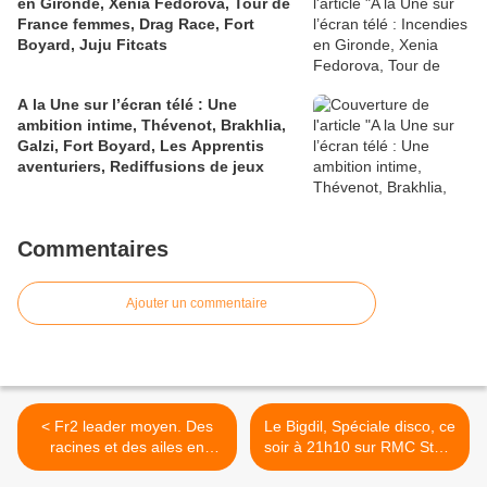
en Gironde, Xenia Fedorova, Tour de
France femmes, Drag Race, Fort
Boyard, Juju Fitcats
A la Une sur l’écran télé : Une
ambition intime, Thévenot, Brakhlia,
Galzi, Fort Boyard, Les Apprentis
aventuriers, Rediffusions de jeux
Commentaires
Ajouter un commentaire
< Fr2 leader moyen. Des
Le Bigdil, Spéciale disco, ce
racines et des ailes en
soir à 21h10 sur RMC Story
forme. Grey's anatomy
>