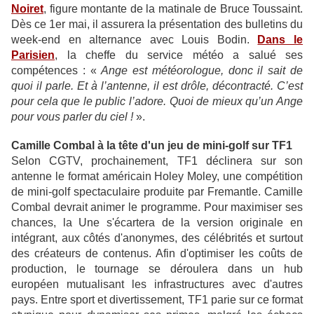
Noiret
, figure montante de la matinale de Bruce Toussaint.
Dès ce 1er mai, il assurera la présentation des bulletins du
week-end en alternance avec Louis Bodin.
Dans le
Parisien
, la cheffe du service météo a salué ses
compétences : «
Ange est météorologue, donc il sait de
quoi il parle. Et à l’antenne, il est drôle, décontracté. C’est
pour cela que le public l’adore. Quoi de mieux qu’un Ange
pour vous parler du ciel !
».
Camille Combal à la tête d'un jeu de mini-golf sur TF1
Selon CGTV, prochainement, TF1 déclinera sur son
antenne le format américain Holey Moley, une compétition
de mini-golf spectaculaire produite par Fremantle. Camille
Combal devrait animer le programme. Pour maximiser ses
chances, la Une s'écartera de la version originale en
intégrant, aux côtés d'anonymes, des célébrités et surtout
des créateurs de contenus. Afin d'optimiser les coûts de
production, le tournage se déroulera dans un hub
européen mutualisant les infrastructures avec d'autres
pays. Entre sport et divertissement, TF1 parie sur ce format