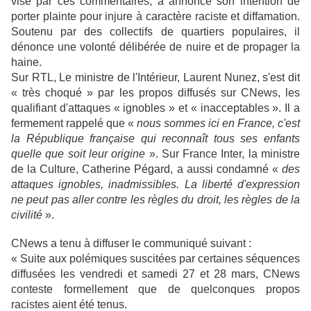
visé par ces commentaires, a annoncé son intention de
porter plainte pour injure à caractère raciste et diffamation.
Soutenu par des collectifs de quartiers populaires, il
dénonce une volonté délibérée de nuire et de propager la
haine.
Sur RTL, Le ministre de l'Intérieur, Laurent Nunez, s'est dit
« très choqué » par les propos diffusés sur CNews, les
qualifiant d'attaques « ignobles » et « inacceptables ». Il a
fermement rappelé que «
nous sommes ici en France, c'est
la République française qui reconnaît tous ses enfants
quelle que soit leur origine
». Sur France Inter, la ministre
de la Culture, Catherine Pégard, a aussi condamné «
des
attaques ignobles, inadmissibles. La liberté d'expression
ne peut pas aller contre les règles du droit, les règles de la
civilité
».
CNews a tenu à diffuser le communiqué suivant :
« Suite aux polémiques suscitées par certaines séquences
diffusées les vendredi et samedi 27 et 28 mars, CNews
conteste formellement que de quelconques propos
racistes aient été tenus.