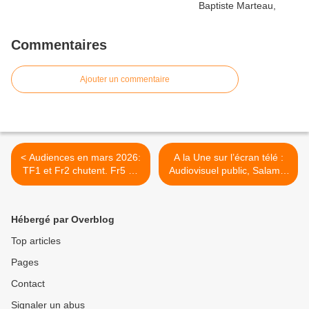
Commentaires
Ajouter un commentaire
< Audiences en mars 2026:
A la Une sur l’écran télé :
TF1 et Fr2 chutent. Fr5 en
Audiovisuel public, Salamé,
forme. BFMTV leader de
Hanouna, Courbet, Human
l'info. Record pour LCI qui
Bomb, Mercato, Romejko,
égalise CNews. W9 au top.
Eurovision, Les traitres >
Hébergé par Overblog
Top articles
Pages
Contact
Signaler un abus