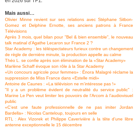
en 2026 sur TF1.
Mais aussi…
Olivier Minne revient sur ses relations avec Stéphane Sitbon-
Gomez et Delphine Ernotte, ses anciens patrons à France
Télévisions
Après 3 mois, quel bilan pour "Bel & bien ensemble", le nouveau
talk matinal d'Agathe Lecaron sur France 2 ?
Star Academy : les téléspectateurs furieux contre un changement
de règle de dernière minute, la production appelle au calme
Théo L. se confie après son élimination de la «Star Academy»
Marlène Schaff évoque son rôle à la Star Academy
«Un concours agricole pour femmes» : Énora Malagré réclame la
suppression de Miss France dans «Estelle midi»
Antoine de Caunes : «La télévision ne m’intéresse pas !»
"Il y a un problème évident de neutralité du service public" :
Marine Le Pen veut limiter les pouvoirs de l’Arcom à l’audiovisuel
public
«C’est une faute professionnelle de ne pas imiter Jordan
Bardella» : Nicolas Canteloup, toujours en selle
RTL : Alex Vizorek et Philippe Caverivière à la tête d’une libre
antenne exceptionnelle le 15 décembre