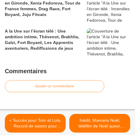
en Gironde, Xenia Fedorova, Tour de
France femmes, Drag Race, Fort
Boyard, Juju Fitcats
A la Une sur l’écran télé : Une
ambition intime, Thévenot, Brakhlia,
Galzi, Fort Boyard, Les Apprentis
aventuriers, Rediffusions de jeux
Commentaires
Ajouter un commentaire
< Succès pour Tom et Lola.
Inédit, Mamans Noël,
Record de saison pour
téléfilm de Noël queer,
Incroyable talent. Les
aujourd’hui à 14h25 sur