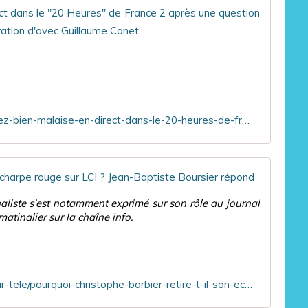
"Et vo
a
s
g
i
L
e
o
é
a
n
a
d
d
S
r
'
a
e
u
l
s
n
https://www.ozap.com/actu/et-vous-vous-allez-bien-malaise-en-direct-dans-le-20-heures-de-france-2-apres-une-question-de-lea-salame-a-marion-cotillard-sur-sa-separation-davec-guillaume-canet/651626
a
s
e
m
é
v
é
à
i
r
s
d
Pourquo
e
e
é
c
s
o
naliste s'est notamment exprimé sur son rôle au journal
e
s
p
atinalier sur la chaîne info.
v
a
o
a
l
l
i
a
é
t
r
m
M
i
i
https://tvmag.lefigaro.fr/programme-tv/ce-soir-tele/pourquoi-christophe-barbier-retire-t-il-son-echarpe-rouge-sur-lci-jean-baptiste-boursier-repond-20250916
a
é
q
r
s
u