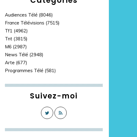
Catégories
Audiences Télé
(8046)
France Télévisions
(7515)
Tf1
(4962)
Tnt
(3815)
M6
(2987)
News Télé
(2948)
Arte
(677)
Programmes Télé
(581)
Suivez-moi
n'avions rien à cacher" : Patrick Cohen réagit à la pol