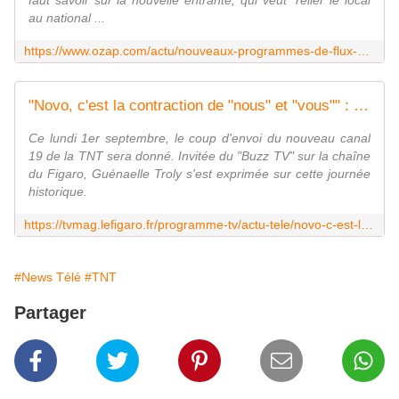
faut savoir sur la nouvelle entrante, qui veut "relier le local
au national ...
https://www.ozap.com/actu/nouveaux-programmes-de-flux-presentateurs-chroniqueurs-decouvrez-ce-que-vous-reserve-novo19-qui-arrive-sur-la-tnt-ce-lundi/651370
"Novo, c'est la contraction de "nous" et "vous"" : la patronne de NOVO19 présente la nouvelle chaîne de la TNT
Ce lundi 1er septembre, le coup d'envoi du nouveau canal
19 de la TNT sera donné. Invitée du "Buzz TV" sur la chaîne
du Figaro, Guénaelle Troly s'est exprimée sur cette journée
historique.
https://tvmag.lefigaro.fr/programme-tv/actu-tele/novo-c-est-la-contraction-de-nous-et-vous-la-patronne-de-novo19-presente-la-nouvelle-chaine-de-la-tnt-20250901
#News Télé
#TNT
Partager