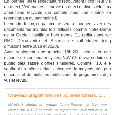
En journée, les téléspectateurs retrouveront Flics : leur vie
en direct, Vétérinaires : leur vie en direct et divers téléfilms
américains recyclés (un comble pour une chaîne se
revendiquant du patrimoine !).
Le vendredi soir, ce patrimoine sera à l’honneur avec des
documentaires maintes fois diffusés comme Notre-Dame
de la Garde : basilique hors norme (11 rediffusions sur
RMC Découverte) et Secrets de cathédrales (cinq
diffusions entre 2018 et 2020).
Avec seulement une tranche 18h-20h inédite et une
majorité de contenus recyclés, NoVo19 devra séduire un
public déjà saturé d’offres similaires. Comme T18, elle
souffre d’un même défaut : absence de moyens, très peu
d’inédits, et de multiples rediffusions de programmes déjà
vus et revus.
Nouveaux programmes de flux, présentateurs, chroniqueurs... Découvrez ce que vous réserve NOVO19, qui arrive sur la TNT ce lundi
NOVO19, chaîne du groupe Ouest-France, va faire son
entrée sur la TNT ce lundi 1er septembre. Voici tout ce qu'il