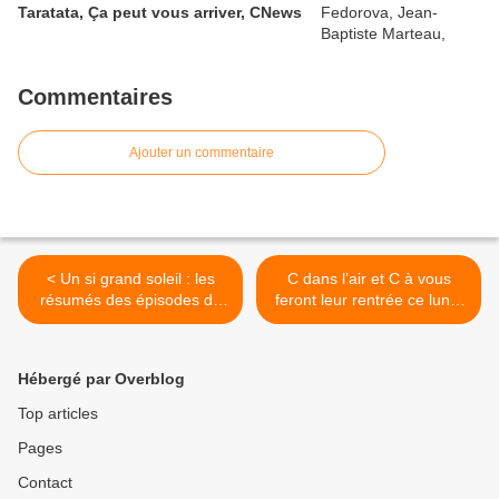
Taratata, Ça peut vous arriver, CNews
Commentaires
Ajouter un commentaire
< Un si grand soleil : les
C dans l’air et C à vous
résumés des épisodes du
feront leur rentrée ce lundi
01 au 05/09/2025 à 20h40
1er septembre 2025 sur
sur France 3
France 5 dès 17h25 >
Hébergé par Overblog
Top articles
Pages
Contact