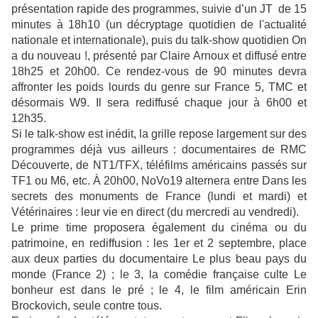
présentation rapide des programmes, suivie d’un JT de 15
minutes à 18h10 (un décryptage quotidien de l'actualité
nationale et internationale), puis du talk-show quotidien On
a du nouveau !, présenté par Claire Arnoux et diffusé entre
18h25 et 20h00. Ce rendez-vous de 90 minutes devra
affronter les poids lourds du genre sur France 5, TMC et
désormais W9. Il sera rediffusé chaque jour à 6h00 et
12h35.
Si le talk-show est inédit, la grille repose largement sur des
programmes déjà vus ailleurs : documentaires de RMC
Découverte, de NT1/TFX, téléfilms américains passés sur
TF1 ou M6, etc. À 20h00, NoVo19 alternera entre Dans les
secrets des monuments de France (lundi et mardi) et
Vétérinaires : leur vie en direct (du mercredi au vendredi).
Le prime time proposera également du cinéma ou du
patrimoine, en rediffusion : les 1er et 2 septembre, place
aux deux parties du documentaire Le plus beau pays du
monde (France 2) ; le 3, la comédie française culte Le
bonheur est dans le pré ; le 4, le film américain Erin
Brockovich, seule contre tous.