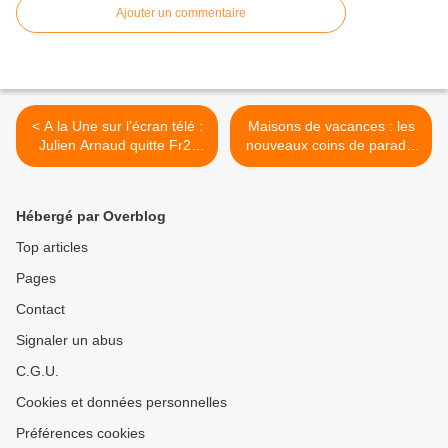
Ajouter un commentaire
< A la Une sur l’écran télé :
Maisons de vacances : les
Julien Arnaud quitte Fr2,
nouveaux coins de paradis
Télématin, Aurélie Casse à
à petit prix, ce soir à 21h10
la tête de C dans l'air,
sur M6 dans Zone Interdite
BFMTV recadrée, Jarry
>
Hébergé par Overblog
revient sur TF1, Ardisson,
Rentrée de TF1, C l'hebdo,
Top articles
Questions pour un
Pages
champion, Lapix, Bouleau,
Tenza, Duhamel,
Contact
Broussouloux, Numéro 23,
Fort Boyard, Secret Story,
Signaler un abus
Zap, Séries, Mort de Julian
C.G.U.
McMahon, Radios
Cookies et données personnelles
Préférences cookies