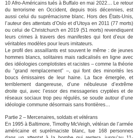
10 Afro-Américains tués à Buffalo en mai 2022… Le retour
du terrorisme en Occident, depuis trois décennies, est
aussi celui du suprémacisme blanc. Hors des États-Unis,
l’auteur des attentats d'Oslo et d'Utoya en 2011 (77 morts)
ou celui de Christchurch en 2019 (51 morts) revendiquent
leurs crimes à travers des manifestes qui font d’eux de
véritables modèles pour leurs imitateurs.
Le profil des assaillants est souvent le même : de jeunes
hommes blancs, solitaires mais radicalisés en ligne avec
des idéologies complotistes et racistes – comme la théorie
du "grand remplacement" –, qui font des minorités les
boucs émissaires de leur haine. La face émergée, et
terriblement dangereuse, d’une nébuleuse d’extrême
droite qui, avec l’essor des messageries cryptées et de
réseaux sociaux trop peu régulés, se soude autour d’une
idéologie commune désormais sans frontières…
Partie 2 – Mercenaires, soldats et vétérans
En 1995 à Baltimore, Timothy McVeigh, vétéran de l’armée
américaine et suprémaciste blanc, tue 168 personnes
dans un attentat à la bombe qui restera, jusqu’au 11-